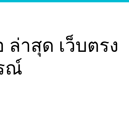
อ ล่าสุด เว็บตรง
รณ์