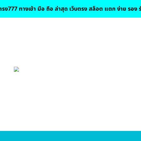
รง777 ทางเข้า มือ ถือ ล่าสุด เว็บตรง สล็อต แตก ง่าย รอง ร