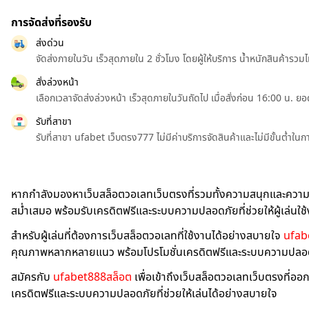
การจัดส่งที่รองรับ
ส่งด่วน
จัดส่งภายในวัน เร็วสุดภายใน 2 ชั่วโมง โดยผู้ให้บริการ น้ำหนักสินค้ารวมไ
สั่งล่วงหน้า
เลือกเวลาจัดส่งล่วงหน้า เร็วสุดภายในวันถัดไป เมื่อสั่งก่อน 16:00 น. ยอด
รับที่สาขา
รับที่สาขา ufabet เว็บตรง777 ไม่มีค่าบริการจัดสินค้าและไม่มีขั้นต่ำในการ
หากกำลังมองหาเว็บสล็อตวอเลทเว็บตรงที่รวมทั้งความสนุกและควา
สม่ำเสมอ พร้อมรับเครดิตฟรีและระบบความปลอดภัยที่ช่วยให้ผู้เล่นใช
สำหรับผู้เล่นที่ต้องการเว็บสล็อตวอเลทที่ใช้งานได้อย่างสบายใจ
ufab
คุณภาพหลากหลายแนว พร้อมโปรโมชั่นเครดิตฟรีและระบบความปลอดภัย
สมัครกับ
ufabet888สล็อต
เพื่อเข้าถึงเว็บสล็อตวอเลทเว็บตรงที่ออก
เครดิตฟรีและระบบความปลอดภัยที่ช่วยให้เล่นได้อย่างสบายใจ